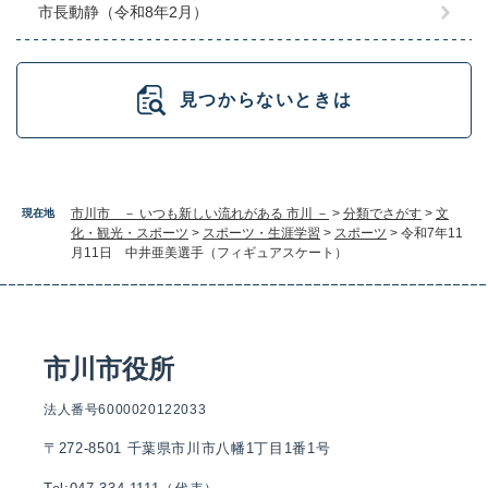
市長動静（令和8年2月）
見つからないときは
市川市 － いつも新しい流れがある 市川 －
>
分類でさがす
>
文
現在地
化・観光・スポーツ
>
スポーツ・生涯学習
>
スポーツ
>
令和7年11
月11日 中井亜美選手（フィギュアスケート）
市川市役所
法人番号6000020122033
〒272-8501 千葉県市川市八幡1丁目1番1号