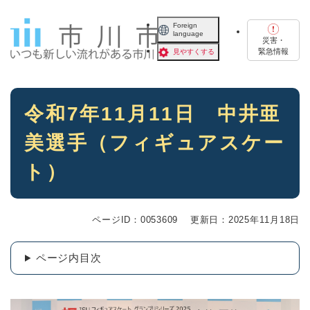
ペ
メニューを飛ばして本文へ
ー
Foreign
language
ジ
災害・
の
緊急情報
見やすくする
先
頭
で
本
す
令和7年11月11日 中井亜
文
。
美選手（フィギュアスケー
ト）
ページID：0053609
更新日：2025年11月18日
ページ内目次