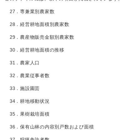
27．専兼業別農家数
28．経営耕地面積別農家数
29．農産物販売金額別農家数
30．経営耕地面積の推移
31．農家人口
32．農業従事者数
33．施設園芸
34．耕地移動状況
35．果樹栽培面積
36．保有山林の内容別戸数および面積
37．狩猟免許者数