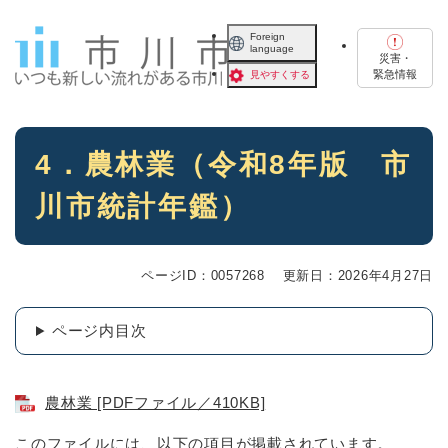
ペ
メニューを飛ばして本文へ
ー
Foreign
language
ジ
災害・
の
緊急情報
見やすくする
先
頭
で
本
す
4．農林業（令和8年版 市
文
。
川市統計年鑑）
ページID：0057268
更新日：2026年4月27日
ページ内目次
農林業 [PDFファイル／410KB]
このファイルには、以下の項目が掲載されています。