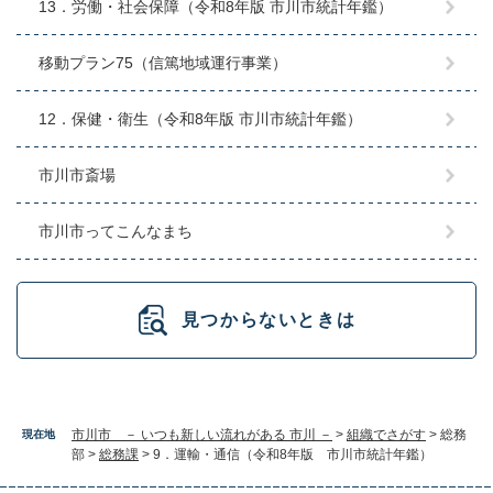
13．労働・社会保障（令和8年版 市川市統計年鑑）
移動プラン75（信篤地域運行事業）
12．保健・衛生（令和8年版 市川市統計年鑑）
市川市斎場
市川市ってこんなまち
見つからないときは
市川市 － いつも新しい流れがある 市川 －
>
組織でさがす
>
総務
現在地
部
>
総務課
>
9．運輸・通信（令和8年版 市川市統計年鑑）