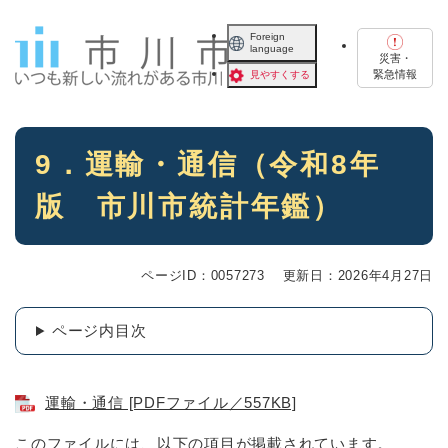
ペ
メニューを飛ばして本文へ
ー
Foreign
language
ジ
災害・
の
緊急情報
見やすくする
先
頭
で
本
す
9．運輸・通信（令和8年
文
。
版 市川市統計年鑑）
ページID：0057273
更新日：2026年4月27日
ページ内目次
運輸・通信 [PDFファイル／557KB]
このファイルには、以下の項目が掲載されています。