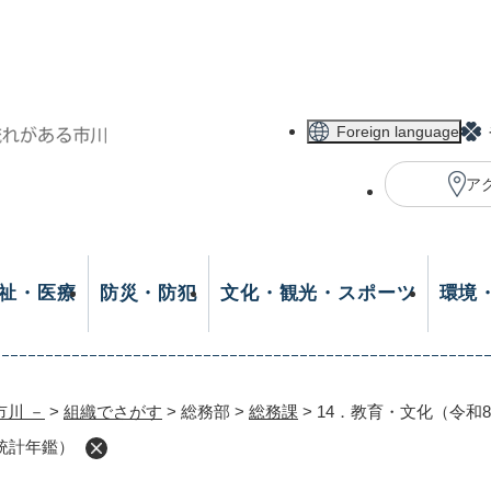
メニューを飛ばして本文へ
Foreign language
ア
祉・医療
防災・防犯
文化・観光・スポーツ
環境
市川 －
>
組織でさがす
>
総務部
>
総務課
>
14．教育・文化（令和
統計年鑑）