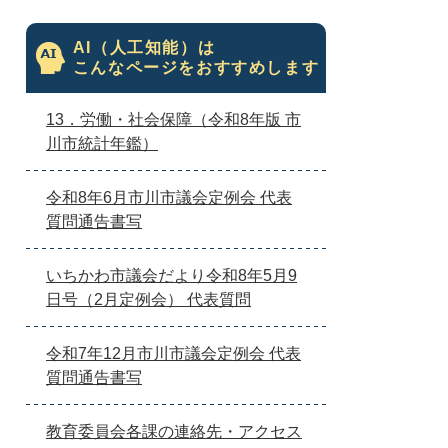
AI（人工知能）は
こんなページをおすすめします
13．労働・社会保障（令和8年版 市
川市統計年鑑）
令和8年6月市川市議会定例会 代表
質問通告書写
いちかわ市議会だより令和8年5月9
日号（2月定例会） 代表質問
令和7年12月市川市議会定例会 代表
質問通告書写
教育委員会各課の連絡先・アクセス