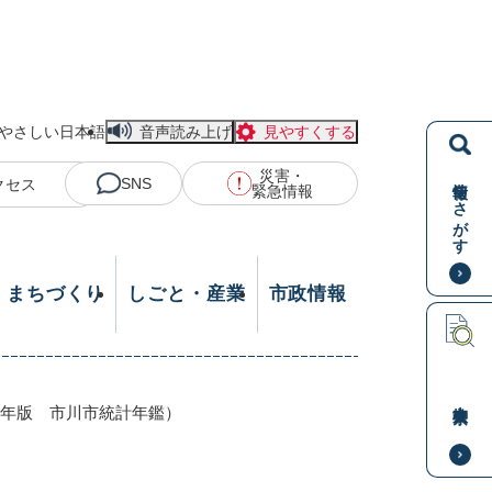
やさしい日本語
音声読み上げ
見やすくする
災害・
情報をさがす
SNS
クセス
緊急情報
・まちづくり
しごと・産業
市政情報
本文検索
8年版 市川市統計年鑑）