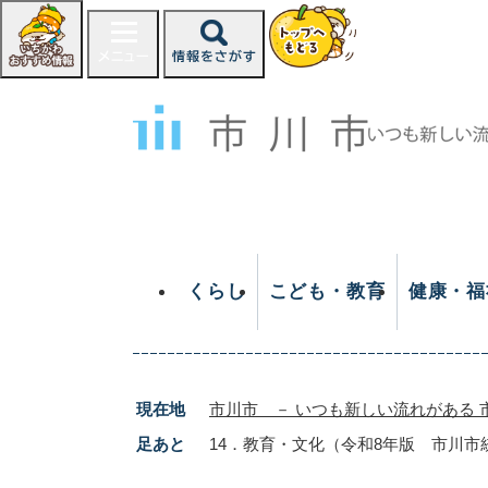
ペ
ー
ジ
の
先
頭
で
す
。
くらし
こども・教育
健康・福
現在地
市川市 － いつも新しい流れがある 
足あと
14．教育・文化（令和8年版 市川市