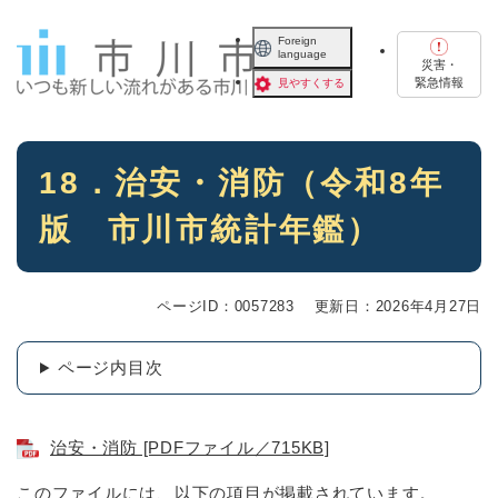
ペ
メニューを飛ばして本文へ
ー
Foreign
language
ジ
災害・
の
緊急情報
見やすくする
先
頭
で
本
す
18．治安・消防（令和8年
文
。
版 市川市統計年鑑）
ページID：0057283
更新日：2026年4月27日
ページ内目次
治安・消防 [PDFファイル／715KB]
このファイルには、以下の項目が掲載されています。