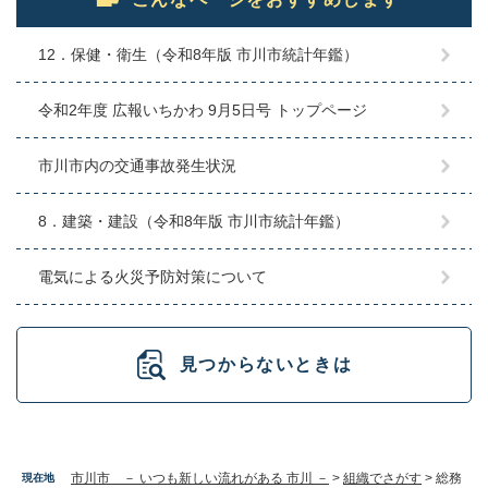
12．保健・衛生（令和8年版 市川市統計年鑑）
令和2年度 広報いちかわ 9月5日号 トップページ
市川市内の交通事故発生状況
8．建築・建設（令和8年版 市川市統計年鑑）
電気による火災予防対策について
見つからないときは
市川市 － いつも新しい流れがある 市川 －
>
組織でさがす
>
総務
現在地