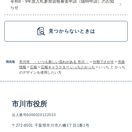
令和8・9年度入札参加資格審査申請（随時申請）のお知
らせ
見つからないときは
市川市 － いつも新しい流れがある 市川 －
>
分類でさがす
>
市政
現在地
情報
>
広報
>
広報キャラクター いっちとかっち
>
いっち と かっち
のデザインを使用したい方
市川市役所
法人番号6000020122033
〒272-8501 千葉県市川市八幡1丁目1番1号