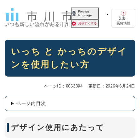
ペ
メニューを飛ばして本文へ
ー
Foreign
language
ジ
災害・
の
緊急情報
見やすくする
先
頭
で
本
す
いっち と かっちのデザイ
文
。
ンを使用したい方
ページID：0063394
更新日：2026年6月24日
ページ内目次
デザイン使用にあたって