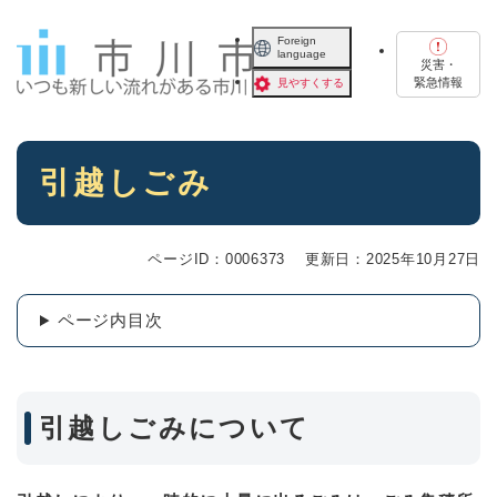
ペ
メニューを飛ばして本文へ
ー
Foreign
language
ジ
災害・
の
緊急情報
見やすくする
先
頭
で
本
す
引越しごみ
文
。
ページID：0006373
更新日：2025年10月27日
ページ内目次
引越しごみについて