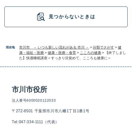
見つからないときは
市川市 － いつも新しい流れがある 市川 －
>
分類でさがす
>
健
現在地
康・福祉・医療
>
健康・医療・食育
>
こころの健康
>
【終了しまし
た】快適睡眠講座＜すっきり目覚めて、こころも健康に＞
市川市役所
法人番号6000020122033
〒272-8501 千葉県市川市八幡1丁目1番1号
Tel:047-334-1111（代表）