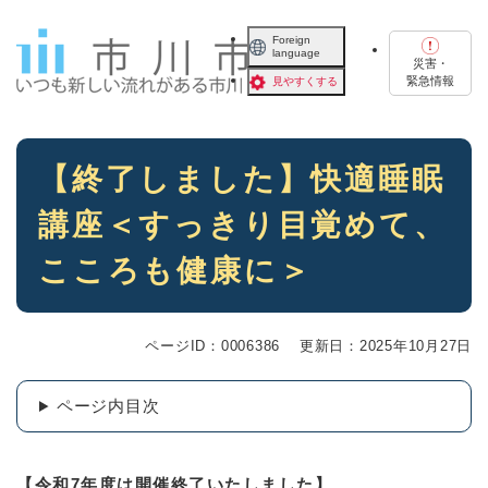
ペ
メニューを飛ばして本文へ
ー
Foreign
language
ジ
災害・
の
緊急情報
見やすくする
先
頭
で
本
す
【終了しました】快適睡眠
文
。
講座＜すっきり目覚めて、
こころも健康に＞
ページID：0006386
更新日：2025年10月27日
ページ内目次
【令和7年度は開催終了いたしました】