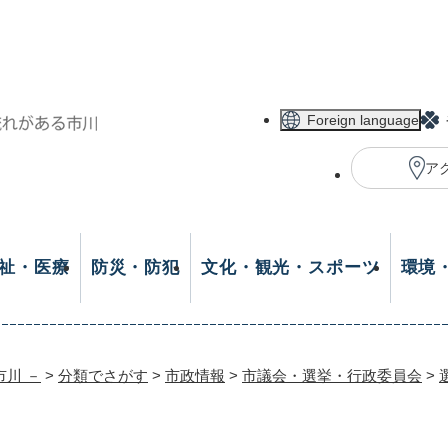
メニューを飛ばして本文へ
Foreign language
ア
祉・医療
防災・防犯
文化・観光・スポーツ
環境
市川 －
>
分類でさがす
>
市政情報
>
市議会・選挙・行政委員会
>