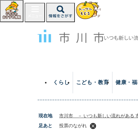
ペ
ー
ジ
の
先
頭
で
す
。
くらし
こども・教育
健康・福
現在地
市川市 － いつも新しい流れがある 
足あと
投票のながれ