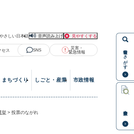
やさしい日本語
音声読み上げ
見やすくする
災害・
情報をさがす
SNS
クセス
緊急情報
・まちづくり
しごと・産業
市政情報
本文検索
選挙
>
投票のながれ