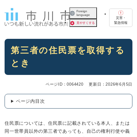
ペ
メニューを飛ばして本文へ
ー
Foreign
language
ジ
災害・
の
緊急情報
見やすくする
先
頭
で
本
す
第三者の住民票を取得する
文
。
とき
ページID：0064420
更新日：2026年6月5日
ページ内目次
住民票については、住民票に記載されている本人、または
同一世帯員以外の第三者であっても、自己の権利行使や義