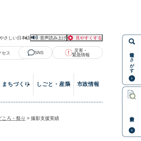
やさしい日本語
音声読み上げ
見やすくする
災害・
情報をさがす
SNS
クセス
緊急情報
・まちづくり
しごと・産業
市政情報
本文検索
どころ・祭り
>
撮影支援実績