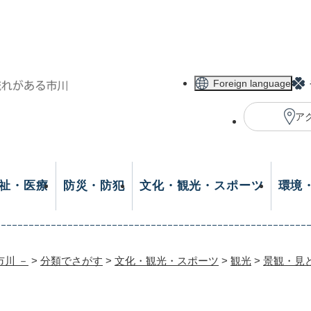
メニューを飛ばして本文へ
Foreign language
ア
祉・医療
防災・防犯
文化・観光・スポーツ
環境
市川 －
>
分類でさがす
>
文化・観光・スポーツ
>
観光
>
景観・見