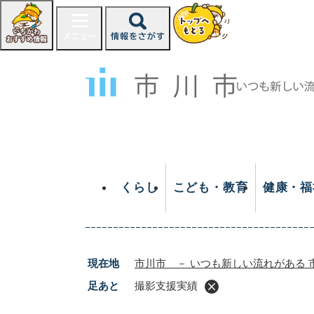
ペ
ー
ジ
の
先
頭
で
す
。
くらし
こども・教育
健康・福
現在地
市川市 － いつも新しい流れがある 
足あと
撮影支援実績