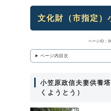
本
文化財（市指定）
文
ページID：00
ページ内目次
小笠原政信夫妻供養
くようとう）