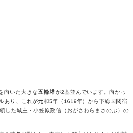
を向いた大きな
五輪塔
が2基並んでいます。向かっ
ルあり、これが元和5年（1619年）から下総国関宿
余を領した城主・小笠原政信（おがさわらまさのぶ）の