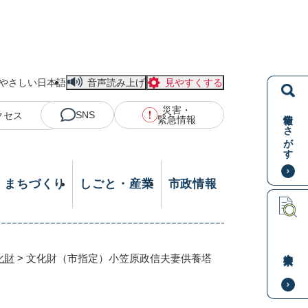
やさしい日本語
音声読み上げ
見やすくする
災害・
情報をさがす
SNS
クセス
緊急情報
・まちづくり
しごと・産業
市政情報
本文検索
化財
>
文化財（市指定）小笠原政信夫妻供養塔