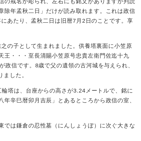
信の戒名が彫られ、左右にも銘文がありますが判読
章除年孟秋二日」だけが読み取れます。これは政信
0年にあたり、孟秋二日は旧暦7月2日のことです。享
、信之の子として生まれました。供養塔裏面に小笠原
天王・・・至長清賜小笠原号忠貴左衛門佐迄十九
佐が政信です。8歳で父の遺領の古河城を与えられ、
移りました。
輪塔は、台座からの高さが3.24メートルで、銘に
八年辛巳暦卯月吉辰」とあるところから政信の室、
東では鎌倉の忍性墓（にんしょうぼ）に次ぐ大きな