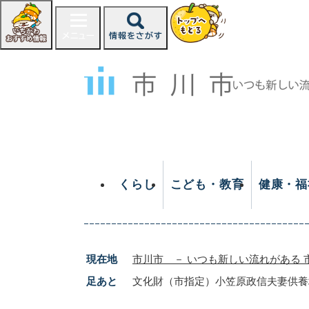
ペ
ー
ジ
の
先
頭
で
す
。
くらし
こども・教育
健康・福
現在地
市川市 － いつも新しい流れがある 
足あと
文化財（市指定）小笠原政信夫妻供養