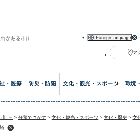
メニューを飛ばして本文へ
Foreign language
ア
祉・医療
防災・防犯
文化・観光・スポーツ
環境
市川 －
>
分類でさがす
>
文化・観光・スポーツ
>
文化・歴史
>
文
塔