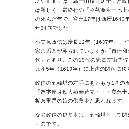
塔の正面には「為圭山瑞雲居士」と政
は難しく、最終行の「今茲寛永十七上
の死んだ年で、寛永17年は西暦164
年34歳でした。
小笠原政信は慶長12年（1607年）
家の系図が彫られていますが「自清和
代」とあり、この19代の忠貴左衛門
元和5年（1619年）に上述の関宿に
政信の五輪塔の左手にあるもう1基の五
「為本慶良然大姉奉造立・・・寛永十
板倉重昌の娘の供養塔と思われます。
なお政信の供養塔は、五輪塔として関
ものです。