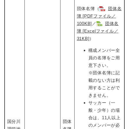
団体名簿（
団体名
簿 [PDFファイル／
100KB]
​／
団体名
簿 [Excelファイル／
31KB]
​）
構成メンバー全
員の名簿をご用
意下さい。
※団体名簿に記
載のない方は利
用することがで
きません。
サッカー（一
般・少年）の場
合は、11人以上
国分川
団体
のメンバーが必
調節池
名簿