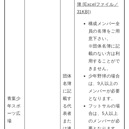
簿 [Excelファイル／
31KB]
​）
構成メンバー全
員の名簿をご用
意下さい。
※団体名簿に記
載のない方は利
用することがで
きません。
団体
少年野球の場合
名簿
は、9人以上の
に記
メンバーが必要
青葉少
載す
となります。
年スポ
る代
フットサルの場
ーツ広
表者
合は、5人以上
場
また
のメンバーが必
は連
要となります。