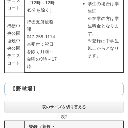
テニス
（12時～12時
学生の場合は学
コート
45分を除く）
生証
※在学の方は学
行徳支所総務
行徳中
生料金となりま
課
央公園
す。
047-359-1114
塩焼中
※登録は中学生
※受付：祝日
央公園
以上からとなり
を除く月曜～
テニス
ます。
金曜の9時～17
コート
時
【野球場】
表のサイズを切り替える
表2
登録（新規・