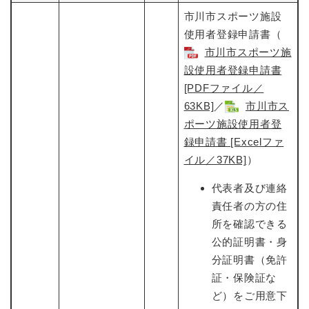
市川市スポーツ施設
使用者登録申請書（
市川市スポーツ施
設使用者登録申請書
[PDFファイル／
63KB]
​／
市川市ス
ポーツ施設使用者登
録申請書 [Excelファ
イル／37KB]
​）
代表者及び連絡
責任者の方の住
所を確認できる
公的証明書・身
分証明書（免許
証・保険証な
ど）をご用意下