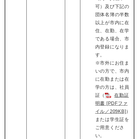
可）及び下記の
団体名簿の半数
以上が市内に在
住、在勤、在学
である場合、市
内登録になりま
す。
※市外にお住ま
いの方で、市内
に在勤または在
学の方は、社員
証（
在勤証
明書 [PDFファ
イル／209KB]
）
または学生証を
ご用意くださ
い。