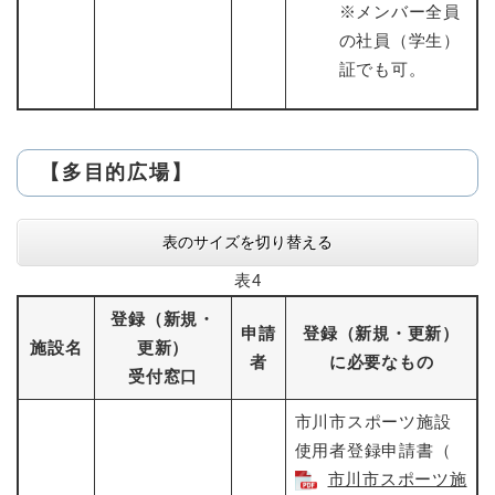
※メンバー全員
の社員（学生）
証でも可。
【多目的広場】
表のサイズを切り替える
表4
登録（新規・
申請
登録（新規・更新）
施設名
更新）
者
に必要なもの
受付窓口
市川市スポーツ施設
使用者登録申請書（
市川市スポーツ施