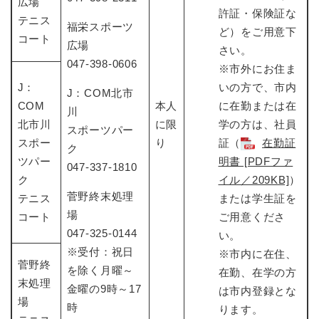
広場
許証・保険証な
テニス
福栄スポーツ
ど）をご用意下
コート
広場
さい。
047-398-0606
※市外にお住ま
J：
いの方で、市内
J：COM北市
COM
本人
に在勤または在
川
北市川
に限
学の方は、社員
スポーツパー
スポー
り
証（
在勤証
ク
ツパー
明書 [PDFファ
047-337-1810
ク
イル／209KB]
）
菅野終末処理
テニス
または学生証を
場
コート
ご用意くださ
047-325-0144
い。
※受付：祝日
※市内に在住、
菅野終
を除く月曜～
在勤、在学の方
末処理
金曜の9時～17
は市内登録とな
場
時
ります。