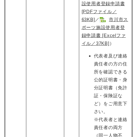
設使用者登録申請書
[PDFファイル／
63KB]
​／
市川市ス
ポーツ施設使用者登
録申請書 [Excelファ
イル／37KB]
​）
代表者及び連絡
責任者の方の住
所を確認できる
公的証明書・身
分証明書（免許
証・保険証な
ど）をご用意下
さい。
※代表者と連絡
責任者の両方
（同一人物不