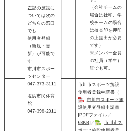
（会社チームの
左記の施設に
場合は社印、学
ついては次の
校チームの場合
どちらの窓口
は校長印を押印
でも
の上提出が必要
使用者登録
です）
（新規・更
※メンバー全員
新）が可能で
の社員（学生）
す
証でも可。
市川市スポー
ツセンター
047-373-3111
市川市スポーツ施設
使用者登録申請書（
塩浜市民体育
市川市スポーツ施
館
設使用者登録申請書
047-398-2311
[PDFファイル／
63KB]
​／
市川市ス
ポーツ施設使用者登