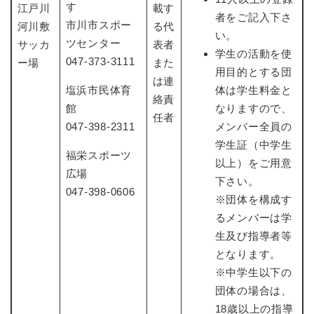
す
江戸川
載す
者をご記入下さ
市川市スポー
河川敷
る代
い。
ツセンター
サッカ
表者
学生の活動を使
047-373-3111
ー場
また
用目的とする団
は連
塩浜市民体育
体は学生料金と
絡責
館
なりますので、
任者
047-398-2311
メンバー全員の
学生証（中学生
福栄スポーツ
以上）をご用意
広場
下さい。
047-398-0606
※団体を構成す
るメンバーは学
生及び指導者等
となります。
※中学生以下の
団体の場合は、
18歳以上の指導