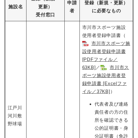
申請
登録（新規・更新）
施設名
更新）
者
に必要なもの
受付窓口
市川市スポーツ施設
使用者登録申請書（
市川市スポーツ施
設使用者登録申請書
[PDFファイル／
63KB]
​／
市川市ス
ポーツ施設使用者登
録申請書​ [Excelファ
イル／37KB]
）
代表者及び連絡
江戸川
責任者の方の住
河川敷
所を確認できる
野球場
公的証明書・身
分証明書（免許