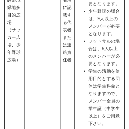
要となります。
緑地多
に記
少年野球の場合
目的広
載す
は、9人以上の
場
る代
メンバーが必要
（サッ
表者
となります。
カー広
また
フットサルの場
場、少
は連
合は、5人以上
年野球
絡責
のメンバーが必
広場）
任者
要となります。
学生の活動を使
用目的とする団
体は学生料金と
なりますので、
メンバー全員の
学生証（中学生
以上）をご用意
下さい。