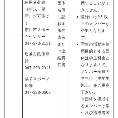
使用者登録
団体
用することがで
（新規・更
名簿
きません。
新）が可能で
に記
登録には9人以
す
載す
上のメンバーが
市川市スポー
る代
必要となりま
ツセンター
表者
す。
047-373-3111
また
学生の活動を使
は連
用目的とする団
塩浜市民体育
絡責
体は学生料金と
館
任者
なりますので、
047-398-2311
メンバー全員の
学生証（中学生
福栄スポーツ
以上）をご用意
広場
下さい。
047-398-0606
※団体を構成す
るメンバーは学
生及び指導者等