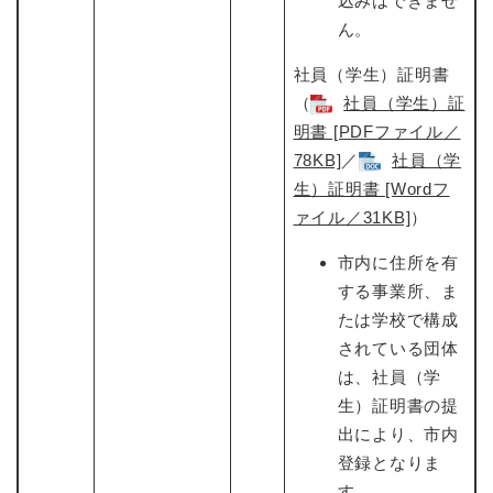
込みはできませ
ん。
社員（学生）証明書
（
社員（学生）証
明書 [PDFファイル／
78KB]
​／
社員（学
生）証明書 [Wordフ
ァイル／31KB]
​）
市内に住所を有
する事業所、ま
たは学校で構成
されている団体
は、社員（学
生）証明書の提
出により、市内
登録となりま
す。