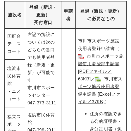
登録（新規・
申請
登録（新規・更新）
施設名
更新）
者
に必要なもの
受付窓口
左記の施設に
国府台
市川市スポーツ施設
ついては次の
テニス
使用者登録申請書（
どちらの窓口
コート
市川市スポーツ施
でも使用者登
設使用者登録申請書
録（新規・更
塩浜市
[PDFファイル／
新）が可能で
民体育
63KB]
​／
市川市ス
す
館
ポーツ施設使用者登
市川市スポー
テニス
録申請書 [Excelファ
ツセンター
コート
イル／37KB]
​）
047-373-3111
住所の確認でき
塩浜市民体育
福栄ス
る公的証明書・
館
ポーツ
身分証明書（免
047-398-2311