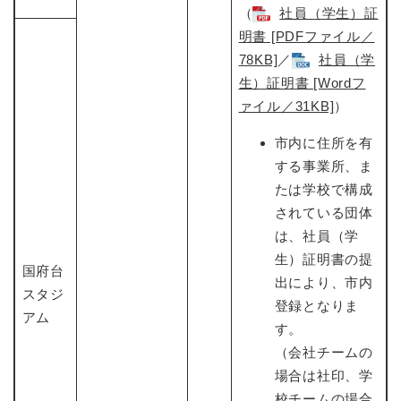
（
社員（学生）証
明書 [PDFファイル／
78KB]
​／
社員（学
生）証明書 [Wordフ
ァイル／31KB]
​）
市内に住所を有
する事業所、ま
たは学校で構成
されている団体
は、社員（学
生）証明書の提
国府台
出により、市内
スタジ
登録となりま
アム
す。
（会社チームの
場合は社印、学
校チームの場合