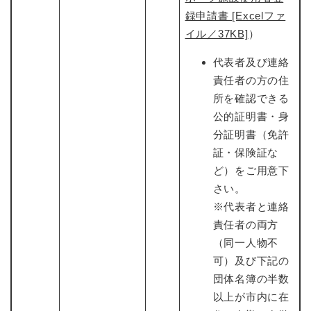
録申請書 [Excelファ
イル／37KB]
​）
代表者及び連絡
責任者の方の住
所を確認できる
公的証明書・身
分証明書（免許
証・保険証な
ど）をご用意下
さい。
※代表者と連絡
責任者の両方
（同一人物不
可）及び下記の
団体名簿の半数
以上が市内に在