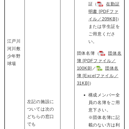
証（
在勤証
明書 [PDFファ
イル／209KB]
）
または学生証を
ご用意くださ
江戸川
い。
河川敷
団体名簿（
団体名
少年野
簿 [PDFファイル／
球場
100KB]
​／
団体名
簿 [Excelファイル／
31KB]
​）
構成メンバー全
左記の施設に
員の名簿をご用
ついては次の
意下さい。
どちらの窓口
​※団体名簿に記
でも
載のない方は利