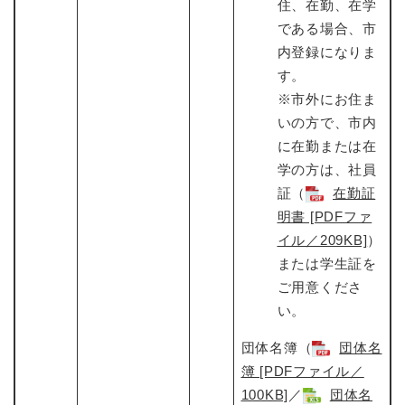
住、在勤、在学
である場合、市
内登録になりま
す。
※市外にお住ま
いの方で、市内
に在勤または在
学の方は、社員
証（
在勤証
明書 [PDFファ
イル／209KB]
）
または学生証を
ご用意くださ
い。
団体名簿（
団体名
簿 [PDFファイル／
100KB]
​／
団体名