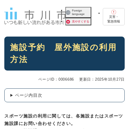
ペ
メニューを飛ばして本文へ
ー
Foreign
language
ジ
災害・
の
緊急情報
見やすくする
先
頭
で
本
す
施設予約 屋外施設の利用
文
。
方法
ページID：0006686
更新日：2025年10月27日
ページ内目次
スポーツ施設の利用に関しては、各施設またはスポーツ
施設課にお問い合わせください。