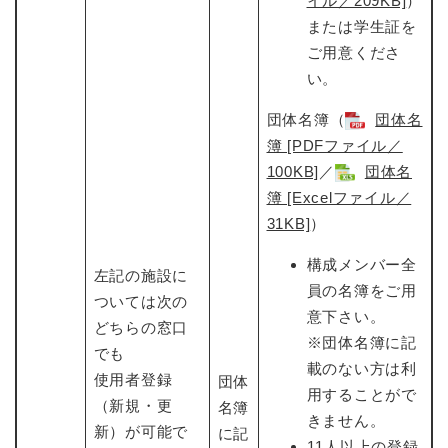
イル／209KB]
）
または学生証を
ご用意くださ
い。
団体名簿（
団体名
簿​ [PDFファイル／
100KB]
／
団体名
簿 [Excelファイル／
31KB]
​）
構成メンバー全
左記の施設に
員の名簿をご用
ついては次の
意下さい。
どちらの窓口
※団体名簿に記
でも
載のない方は利
使用者登録
団体
用することがで
（新規・更
名簿
きません。
新）が可能で
に記
11人以上の登録