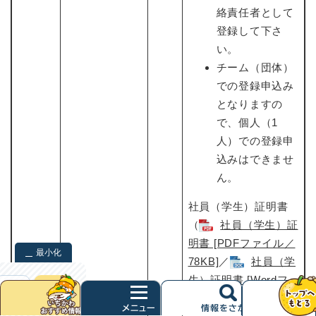
絡責任者として
登録して下さ
い。
チーム（団体）
での登録申込み
となりますの
で、個人（1
人）での登録申
込みはできませ
ん。
社員（学生）証明書
（
社員（学生）証
明書 [PDFファイル／
最小化
78KB]
​／
社員（学
生）証明書​ [Wordフ
検索
クリア
次
ァイル／31KB]
）
へ