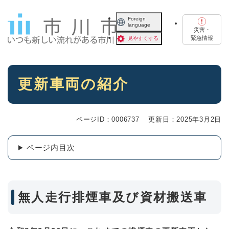
ペ
メニューを飛ばして本文へ
ー
Foreign
language
ジ
災害・
の
緊急情報
見やすくする
先
頭
で
本
す
更新車両の紹介
文
。
ページID：0006737
更新日：2025年3月2日
ページ内目次
無人走行排煙車及び資材搬送車