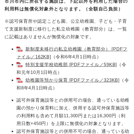
市川市内に所在する施設は、下記以外を利用した場合の
利用料は無償化対象外となります。（全額自己負担）
※認可保育所や認定こども園、公立幼稚園、子ども・子育
て支援新制度に移行した私立幼稚園（教育部分）は、一覧
に記載はありませんが無償化の対象です。
新制度未移行の私立幼稚園（教育部分） [PDFフ
ァイル／162KB]
（令和6年4月1日時点）
特別支援学校幼稚部 [PDFファイル／59KB]
（令
和元年10月1日時点）
幼稚園等預かり保育 [PDFファイル／323KB]
（令
和8年4月1日時点）
認可外保育施設等との併用可の場合、通っている幼稚
園の預かり保育料に加え、併用する認可外保育施設等
の利用料も含めて月額11,300円または16,300円（利
用日数×450円）を上限に無償化の対象となります。
認可外保育施設等との併用不可の場合、通っている幼