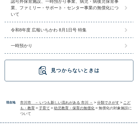
認可外保育施設、一時預かり事業、病児・病後児保育事
業、ファミリー・サポート・センター事業の無償化につ
いて
令和8年度 広報いちかわ 8月1日号 特集
一時預かり
見つからないときは
市川市 － いつも新しい流れがある 市川 －
>
分類でさがす
>
こど
現在地
も・教育
>
子育て
>
幼児教育・保育の無償化
>
無償化の対象施設に
ついて