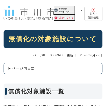
ペ
メニューを飛ばして本文へ
ー
Foreign
language
ジ
災害・
の
緊急情報
見やすくする
先
頭
で
本
す
無償化の対象施設について
文
。
ページID：0006990
更新日：2026年6月22日
ページ内目次
無償化対象施設一覧