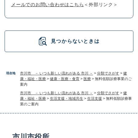
メールでのお問い合わせはこちら
＜外部リンク＞
見つからないときは
市川市 － いつも新しい流れがある 市川 －
>
分類でさがす
>
健
現在地
康・福祉・医療
>
健康・医療・食育
>
医療
>
無料低額診療事業のご
案内
市川市 － いつも新しい流れがある 市川 －
>
分類でさがす
>
健
康・福祉・医療
>
生活支援・地域共生
>
生活支援
>
無料低額診療事
業のご案内
市川市役所