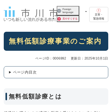
ペ
メニューを飛ばして本文へ
ー
Foreign
language
ジ
災害・
の
緊急情報
見やすくする
先
頭
で
本
す
無料低額診療事業のご案内
文
。
ページID：0006992
更新日：2025年10月1日
ページ内目次
無料低額診療とは