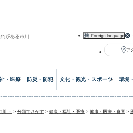
メニューを飛ばして本文へ
Foreign language
ア
祉・医療
防災・防犯
文化・観光・スポーツ
環境
市川 －
>
分類でさがす
>
健康・福祉・医療
>
健康・医療・食育
>