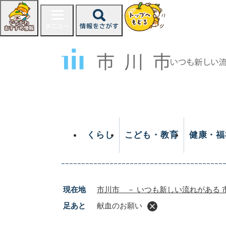
ペ
ー
ジ
の
先
頭
で
す
。
くらし
こども・教育
健康・福
現在地
市川市 － いつも新しい流れがある 
足あと
献血のお願い