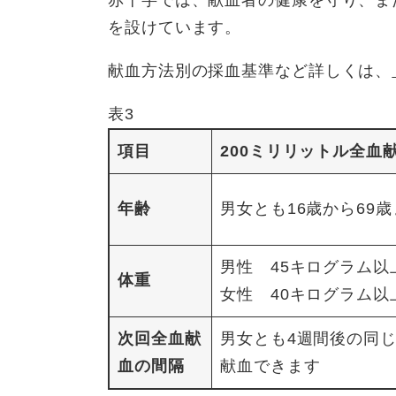
赤十字では、献血者の健康を守り、ま
を設けています。
献血方法別の採血基準など詳しくは、
表3
項目
200ミリリットル全血
年齢
男女とも16歳から69
男性 45キログラム以
体重
女性 40キログラム以
次回全血献
男女とも4週間後の同
血の間隔
献血できます