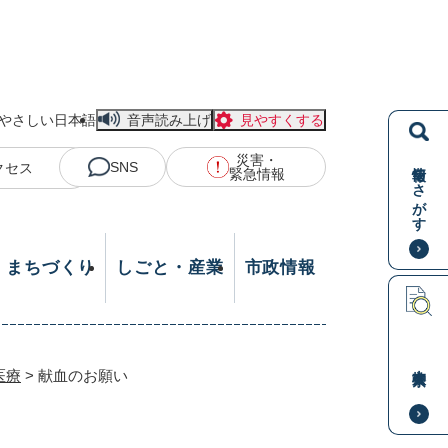
やさしい日本語
音声読み上げ
見やすくする
災害・
情報をさがす
SNS
クセス
緊急情報
・まちづくり
しごと・産業
市政情報
本文検索
医療
>
献血のお願い