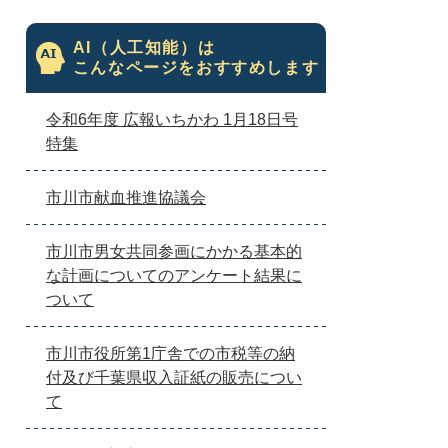
AI（人工知能）は
こんなページをおすすめします
令和6年度 広報いちかわ 1月18日号
特集
市川市献血推進協議会
市川市男女共同参画にかかる基本的
な計画についてのアンケート結果に
ついて
市川市役所第1庁舎での市税等の納
付及び千葉県収入証紙の販売につい
て