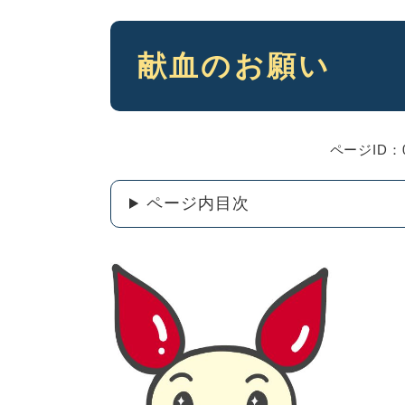
本
献血のお願い
文
ページID：0
ページ内目次