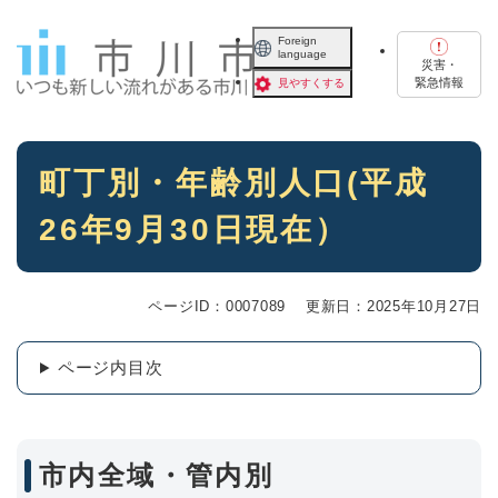
ペ
メニューを飛ばして本文へ
ー
Foreign
language
ジ
災害・
の
緊急情報
見やすくする
先
頭
で
本
す
町丁別・年齢別人口(平成
文
。
26年9月30日現在）
ページID：0007089
更新日：2025年10月27日
ページ内目次
市内全域・管内別