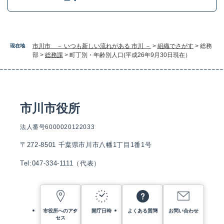
市川市 － いつも新しい流れがある 市川 －
>
組織でさがす
>
総務
現在地
部
>
総務課
>
町丁別・年齢別人口(平成26年9月30日現在）
市川市役所
法人番号6000020122033
〒272-8501 千葉県市川市八幡1丁目1番1号
Tel:047-334-1111（代表）
市役所へのアク
開庁日時
よくある質問
お問い合わせ
セス