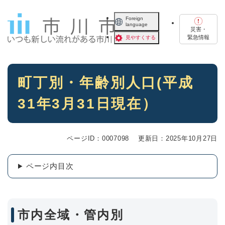
ペ
メニューを飛ばして本文へ
ー
Foreign
language
ジ
災害・
の
緊急情報
見やすくする
先
頭
で
本
す
町丁別・年齢別人口(平成
文
。
31年3月31日現在）
ページID：0007098
更新日：2025年10月27日
ページ内目次
市内全域・管内別