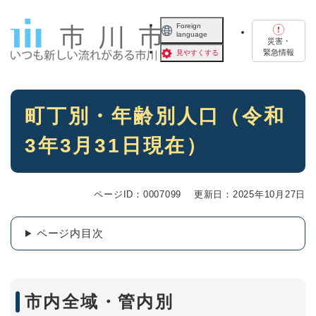
ペ
メニューを飛ばして本文へ
ー
Foreign
language
ジ
災害・
の
緊急情報
見やすくする
先
頭
で
本
す
町丁別・年齢別人口（令和
文
。
3年3月31日現在）
ページID：0007099
更新日：2025年10月27日
ページ内目次
市内全域・管内別