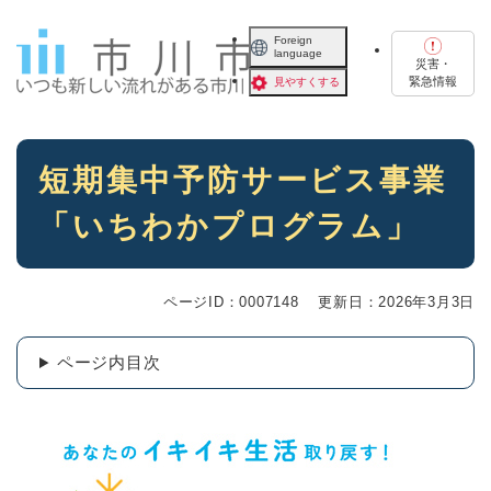
ペ
メニューを飛ばして本文へ
ー
Foreign
language
ジ
災害・
の
緊急情報
見やすくする
先
頭
で
本
す
短期集中予防サービス事業
文
。
「いちわかプログラム」
ページID：0007148
更新日：2026年3月3日
ページ内目次