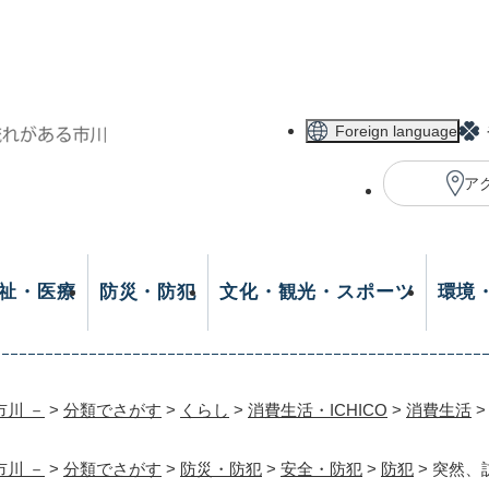
メニューを飛ばして本文へ
Foreign language
ア
祉・医療
防災・防犯
文化・観光・スポーツ
環境
市川 －
>
分類でさがす
>
くらし
>
消費生活・ICHICO
>
消費生活
市川 －
>
分類でさがす
>
防災・防犯
>
安全・防犯
>
防犯
>
突然、