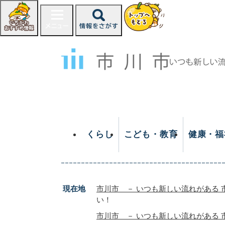
ペ
ー
ジ
の
先
頭
で
す
。
くらし
こども・教育
健康・福
現在地
市川市 － いつも新しい流れがある 
い！
市川市 － いつも新しい流れがある 