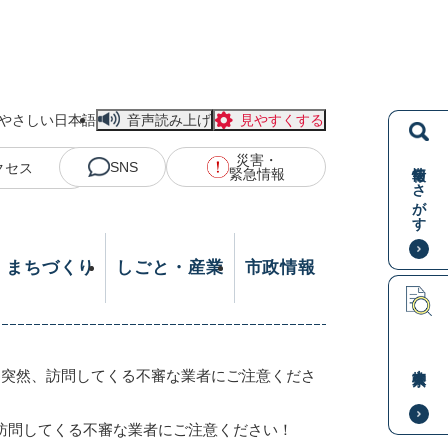
やさしい日本語
音声読み上げ
見やすくする
災害・
情報をさがす
SNS
クセス
緊急情報
・まちづくり
しごと・産業
市政情報
本文検索
>
突然、訪問してくる不審な業者にご注意くださ
訪問してくる不審な業者にご注意ください！