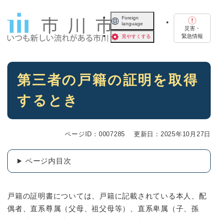
ペ
メニューを飛ばして本文へ
ー
Foreign
language
ジ
災害・
の
緊急情報
見やすくする
先
頭
で
本
す
第三者の戸籍の証明を取得
文
。
するとき
ページID：0007285
更新日：2025年10月27日
ページ内目次
戸籍の証明書については、戸籍に記載されている本人、配
偶者、直系尊属（父母、祖父母等）、直系卑属（子、孫