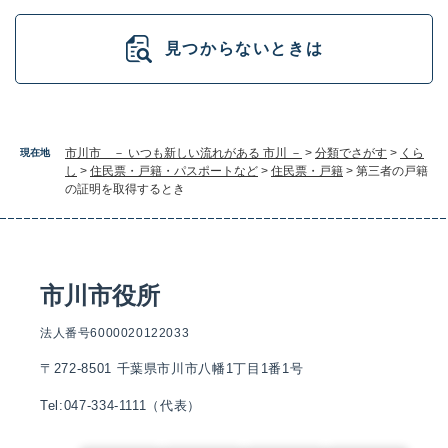
見つからないときは
市川市 － いつも新しい流れがある 市川 －
>
分類でさがす
>
くら
現在地
し
>
住民票・戸籍・パスポートなど
>
住民票・戸籍
>
第三者の戸籍
の証明を取得するとき
市川市役所
法人番号6000020122033
〒272-8501 千葉県市川市八幡1丁目1番1号
Tel:047-334-1111（代表）