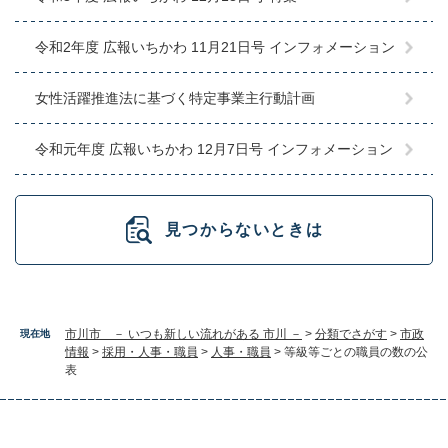
令和2年度 広報いちかわ 11月21日号 インフォメーション
女性活躍推進法に基づく特定事業主行動計画
令和元年度 広報いちかわ 12月7日号 インフォメーション
見つからないときは
市川市 － いつも新しい流れがある 市川 －
>
分類でさがす
>
市政
現在地
情報
>
採用・人事・職員
>
人事・職員
>
等級等ごとの職員の数の公
表