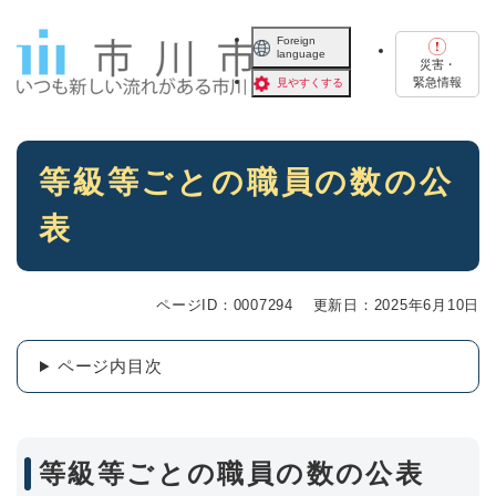
ペ
メニューを飛ばして本文へ
ー
Foreign
language
ジ
災害・
の
緊急情報
見やすくする
先
頭
で
本
す
等級等ごとの職員の数の公
文
。
表
ページID：0007294
更新日：2025年6月10日
ページ内目次
等級等ごとの職員の数の公表