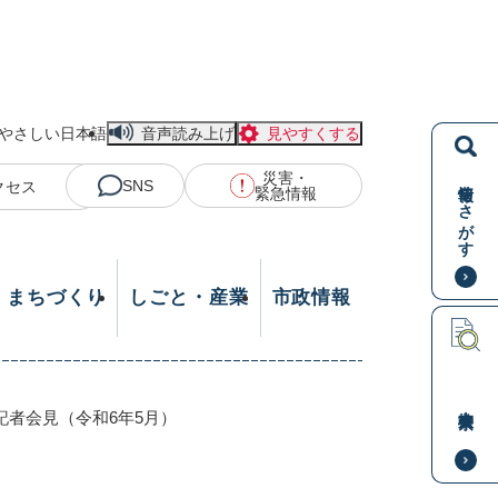
やさしい日本語
音声読み上げ
見やすくする
災害・
情報をさがす
SNS
クセス
緊急情報
・まちづくり
しごと・産業
市政情報
本文検索
記者会見（令和6年5月）