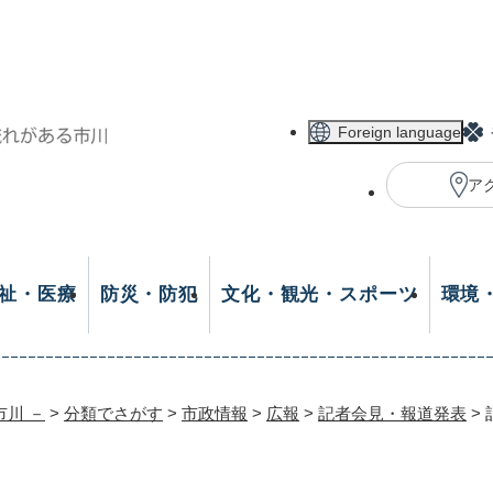
メニューを飛ばして本文へ
Foreign language
ア
祉・医療
防災・防犯
文化・観光・スポーツ
環境
市川 －
>
分類でさがす
>
市政情報
>
広報
>
記者会見・報道発表
>