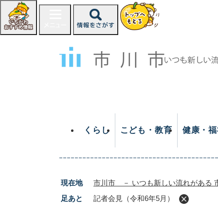
ペ
ー
ジ
の
先
頭
で
す
。
くらし
こども・教育
健康・福
現在地
市川市 － いつも新しい流れがある 
足あと
記者会見（令和6年5月）