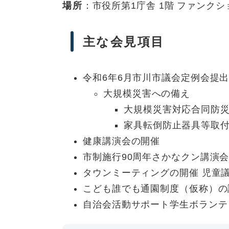
場所
：市役所第1庁舎 1階 ファンク
主な会見項目
令和6年6月市川市議会定例会提
大規模災害への備え
大規模災害対応合同防
家具転倒防止器具等取
健康講演会の開催
市制施行90周年さかなクン講演
タウンミーティングの開催 児童
こども誰でも通園制度（仮称）の
自治会活動サポート学生ボランテ