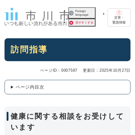
ペ
メニューを飛ばして本文へ
ー
Foreign
language
ジ
災害・
の
緊急情報
見やすくする
先
頭
で
本
す
訪問指導
文
。
ページID：0007587
更新日：2025年10月27日
ページ内目次
健康に関する相談をお受けして
います