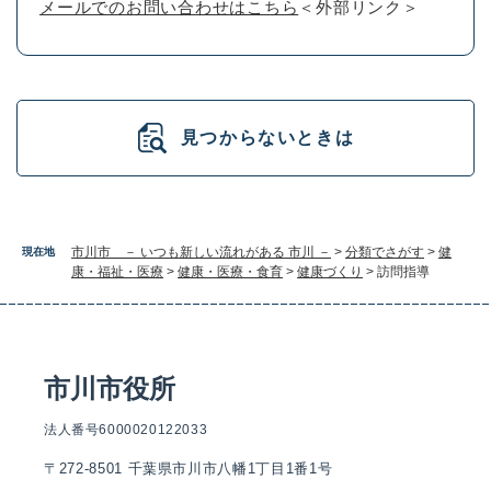
メールでのお問い合わせはこちら
＜外部リンク＞
見つからないときは
市川市 － いつも新しい流れがある 市川 －
>
分類でさがす
>
健
現在地
康・福祉・医療
>
健康・医療・食育
>
健康づくり
>
訪問指導
市川市役所
法人番号6000020122033
〒272-8501 千葉県市川市八幡1丁目1番1号