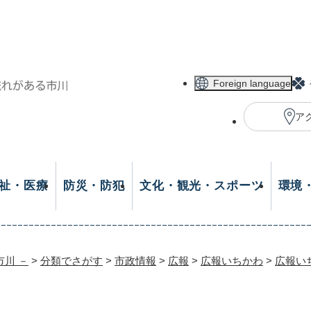
メニューを飛ばして本文へ
Foreign language
ア
祉・医療
防災・防犯
文化・観光・スポーツ
環境
市川 －
>
分類でさがす
>
市政情報
>
広報
>
広報いちかわ
>
広報い