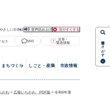
やさしい日本語
音声読み上げ
見やすくする
災害・
情報をさがす
SNS
クセス
緊急情報
・まちづくり
しごと・産業
市政情報
ちかわ
>
広報いちかわ PDF版
>
令和6年度