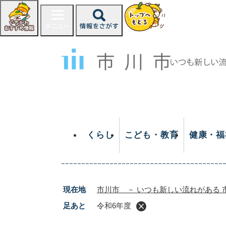
ペ
ー
ジ
の
先
頭
で
す
。
くらし
こども・教育
健康・福
現在地
市川市 － いつも新しい流れがある 
足あと
令和6年度