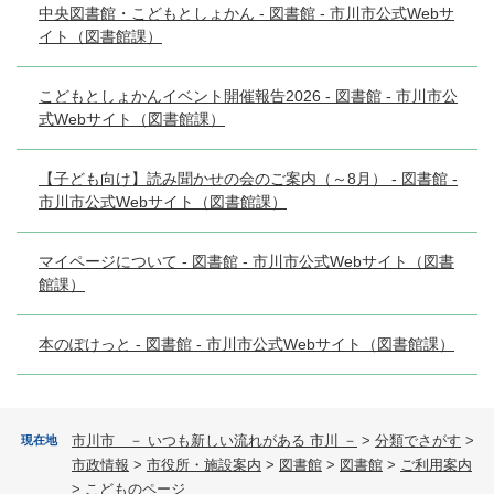
中央図書館・こどもとしょかん - 図書館 - 市川市公式Webサ
イト（図書館課）
こどもとしょかんイベント開催報告2026 - 図書館 - 市川市公
式Webサイト（図書館課）
【子ども向け】読み聞かせの会のご案内（～8月） - 図書館 -
市川市公式Webサイト（図書館課）
マイページについて - 図書館 - 市川市公式Webサイト（図書
館課）
本のぽけっと - 図書館 - 市川市公式Webサイト（図書館課）
市川市 － いつも新しい流れがある 市川 －
>
分類でさがす
>
現在地
市政情報
>
市役所・施設案内
>
図書館
>
図書館
>
ご利用案内
>
こどものページ