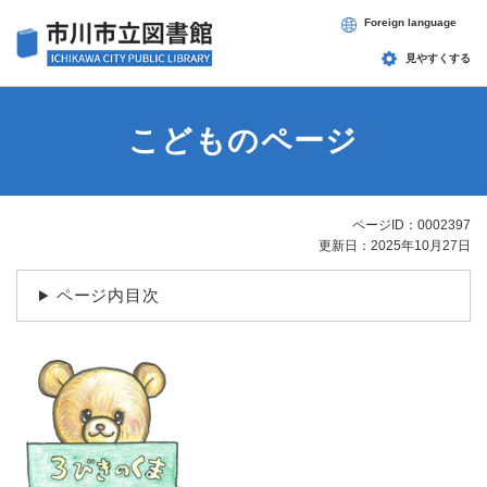
ペ
メニューを飛ばして本文へ
Foreign language
ー
ジ
見やすくする
の
先
頭
こどものページ
で
す
。
ページID：0002397
本
更新日：2025年10月27日
文
ページ内目次