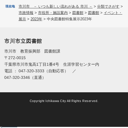
市川市 － いつも新しい流れがある 市川 －
>
分類でさがす
>
現在地
市政情報
>
市役所・施設案内
>
図書館
>
図書館
>
イベント・
展示
>
2023年
>
中央図書館特集展示2023年
市川市立図書館
市川市 教育振興部 図書館課
〒272-0015
千葉県市川市鬼高1丁目1番4号 生涯学習センター内
電話 ： 047-320-3333（自動応答） ／
047-320-3346（直通）
Copyright Ichikawa City All Rights Reserved.