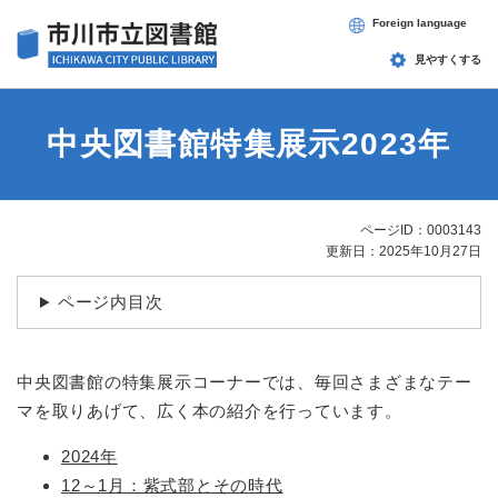
ペ
メニューを飛ばして本文へ
Foreign language
ー
ジ
見やすくする
の
先
頭
中央図書館特集展示2023年
で
す
。
ページID：0003143
本
更新日：2025年10月27日
文
ページ内目次
中央図書館の特集展示コーナーでは、毎回さまざまなテー
マを取りあげて、広く本の紹介を行っています。
2024年
12～1月：紫式部とその時代