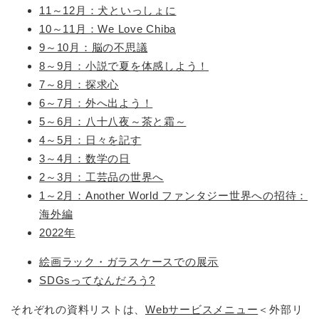
11～12月：犬といっしょに
10～11月：We Love Chiba
9～10月：脳の不思議
8～9月：小説で夏を体感しよう！
7～8月：探求心
6～7月：外へ出よう！
5～6月：八十八夜～茶と霜～
4～5月：日々を記す
3～4月：数学の日
2～3月：工芸品の世界へ
1～2月：Another World ファンタジー世界への招待：
海外編
2022年
絵画ラック・ガラスケースでの展示
SDGsってなんだろう?
それぞれの資料リストは、
Webサービスメニュー
＜外部リ