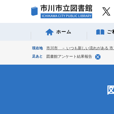
ペ
ー
ジ
の
先
ホーム
ご
頭
で
す
市川市 － いつも新しい流れがある 市
現在地
。
足あと
図書館アンケート結果報告