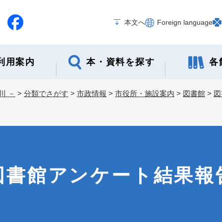
メニューを飛ばして本文へ
本文へ
Foreign language
本・資料を探す
各
利用案内
川 －
>
分類でさがす
>
市政情報
>
市役所・施設案内
>
図書館
>
図
図書館アンケート結果報