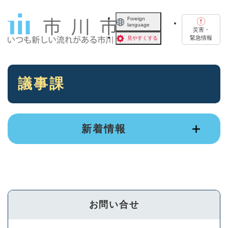
ペ
メニューを飛ばして本文へ
ー
Foreign
language
ジ
災害・
の
緊急情報
見やすくする
先
頭
で
本
す
議事課
文
。
新着情報
お問い合せ