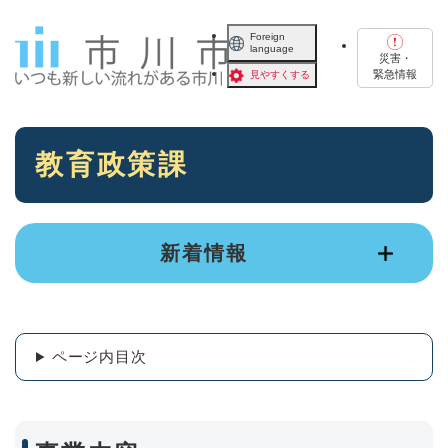
ペ
メニューを飛ばして本文へ
ー
Foreign
language
ジ
災害・
の
緊急情報
見やすくする
先
頭
で
本
す
教育政策課
文
。
新着情報
ページ内目次