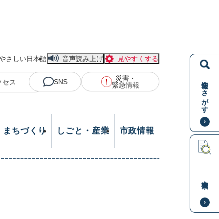
やさしい日本語
音声読み上げ
見やすくする
災害・
情報をさがす
SNS
クセス
緊急情報
・まちづくり
しごと・産業
市政情報
本文検索