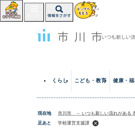
ペ
ー
ジ
の
先
頭
で
す
。
くらし
こども・教育
健康・福
現在地
市川市 － いつも新しい流れがある 
足あと
学校運営支援課