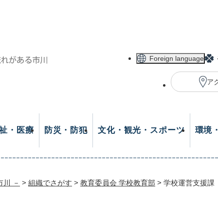
メニューを飛ばして本文へ
Foreign language
ア
祉・医療
防災・防犯
文化・観光・スポーツ
環境
市川 －
>
組織でさがす
>
教育委員会 学校教育部
>
学校運営支援課