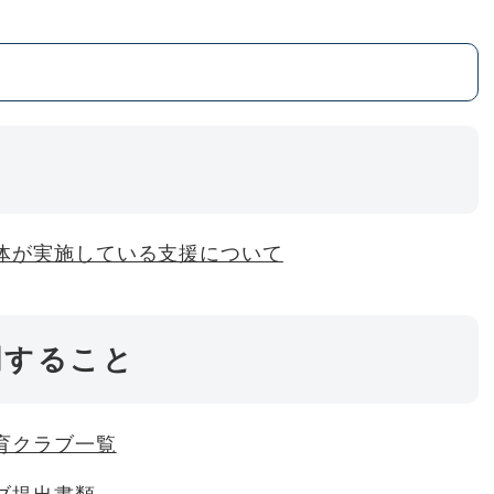
と
体が実施している支援について
関すること
育クラブ一覧