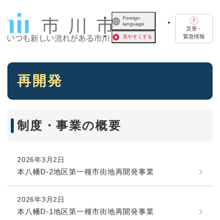
ペ
メニューを飛ばして本文へ
ー
Foreign
language
ジ
災害・
の
緊急情報
見やすくする
先
頭
で
本
す
再開発
文
。
制度・事業の概要
2026年3月2日
本八幡D-2地区第一種市街地再開発事業
2026年3月2日
本八幡D-1地区第一種市街地再開発事業