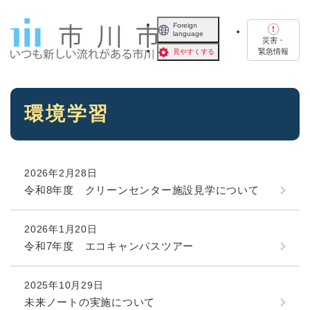
ペ
メニューを飛ばして本文へ
ー
Foreign
language
ジ
災害・
の
緊急情報
見やすくする
先
頭
で
本
す
環境学習
文
。
2026年2月28日
令和8年度 クリーンセンター施設見学について
2026年1月20日
令和7年度 エコキャンパスツアー
2025年10月29日
未来ノートの実施について