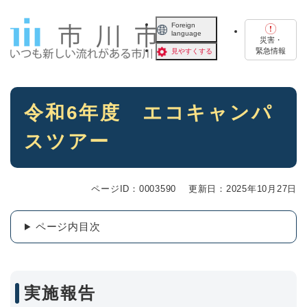
ペ
メニューを飛ばして本文へ
ー
Foreign
language
ジ
災害・
の
緊急情報
見やすくする
先
頭
で
本
す
令和6年度 エコキャンパ
文
。
スツアー
ページID：0003590
更新日：2025年10月27日
ページ内目次
実施報告