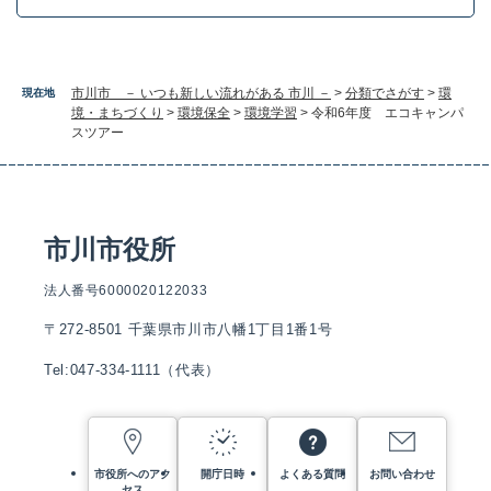
市川市 － いつも新しい流れがある 市川 －
>
分類でさがす
>
環
現在地
境・まちづくり
>
環境保全
>
環境学習
>
令和6年度 エコキャンパ
スツアー
市川市役所
法人番号6000020122033
〒272-8501 千葉県市川市八幡1丁目1番1号
Tel:047-334-1111（代表）
市役所へのアク
開庁日時
よくある質問
お問い合わせ
セス