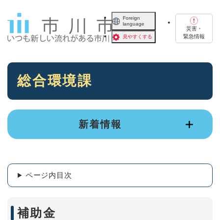
ペ
メニューを飛ばして本文へ
ー
Foreign
language
ジ
災害・
の
緊急情報
見やすくする
先
頭
で
本
す
総合環境課
文
。
新着情報
ページ内目次
補助金