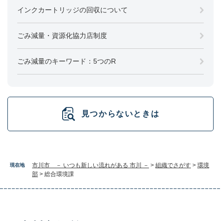
インクカートリッジの回収について
ごみ減量・資源化協力店制度
ごみ減量のキーワード：5つのR
見つからないときは
市川市 － いつも新しい流れがある 市川 －
>
組織でさがす
>
環境
現在地
部
>
総合環境課