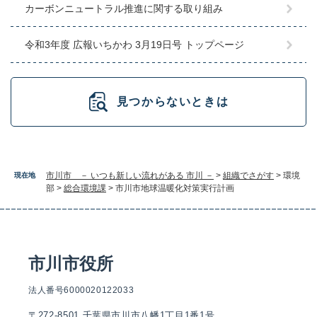
カーボンニュートラル推進に関する取り組み
令和3年度 広報いちかわ 3月19日号 トップページ
見つからないときは
市川市 － いつも新しい流れがある 市川 －
>
組織でさがす
>
環境
現在地
部
>
総合環境課
>
市川市地球温暖化対策実行計画
市川市役所
法人番号6000020122033
〒272-8501 千葉県市川市八幡1丁目1番1号