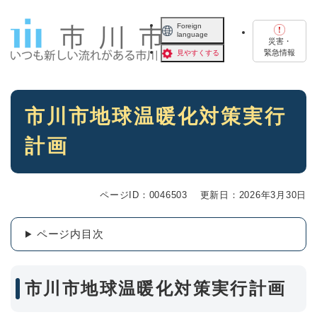
ペ
メニューを飛ばして本文へ
ー
Foreign
language
ジ
災害・
の
緊急情報
見やすくする
先
頭
で
本
す
市川市地球温暖化対策実行
文
。
計画
ページID：0046503
更新日：2026年3月30日
ページ内目次
市川市地球温暖化対策実行計画