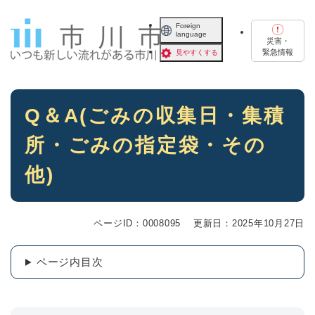
ペ
メニューを飛ばして本文へ
ー
Foreign
language
ジ
災害・
の
緊急情報
見やすくする
先
頭
で
本
す
Q＆A(ごみの収集日・集積
文
。
所・ごみの指定袋・その
他)
ページID：0008095
更新日：2025年10月27日
ページ内目次