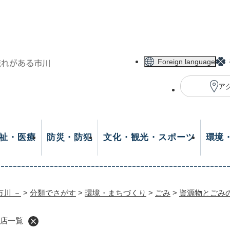
メニューを飛ばして本文へ
Foreign language
ア
祉・医療
防災・防犯
文化・観光・スポーツ
環境
市川 －
>
分類でさがす
>
環境・まちづくり
>
ごみ
>
資源物とごみ
売店一覧