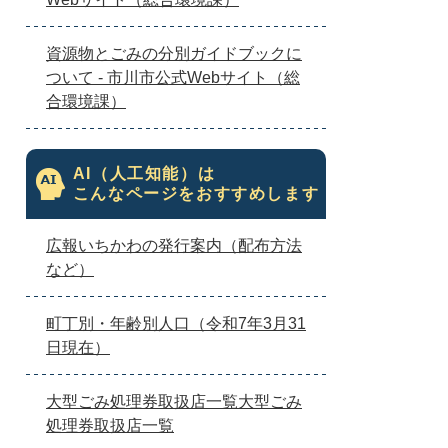
資源物とごみの分別ガイドブックに
ついて - 市川市公式Webサイト（総
合環境課）
AI（人工知能）は
こんなページをおすすめします
広報いちかわの発行案内（配布方法
など）
町丁別・年齢別人口（令和7年3月31
日現在）
大型ごみ処理券取扱店一覧大型ごみ
処理券取扱店一覧