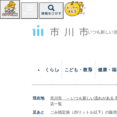
ペ
ー
ジ
の
先
頭
で
す
。
くらし
こども・教育
健康・福
現在地
市川市 － いつも新しい流れがある 
店一覧
足あと
ごみ指定袋（20リットル以下）の販