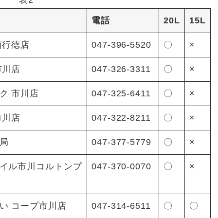
表2
電話
20L
15L
南行徳店
047-396-5520
〇
×
市川店
047-326-3311
〇
×
ク 市川店
047-325-6411
〇
×
市川店
047-322-8211
〇
×
局
047-377-5779
〇
×
イル市川コルトンプ
047-370-0070
〇
×
い コープ市川店
047-314-6511
〇
〇