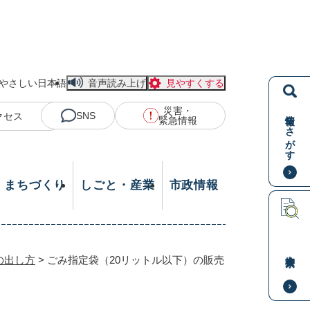
やさしい日本語
音声読み上げ
見やすくする
災害・
情報をさがす
SNS
クセス
緊急情報
・まちづくり
しごと・産業
市政情報
本文検索
の出し方
>
ごみ指定袋（20リットル以下）の販売