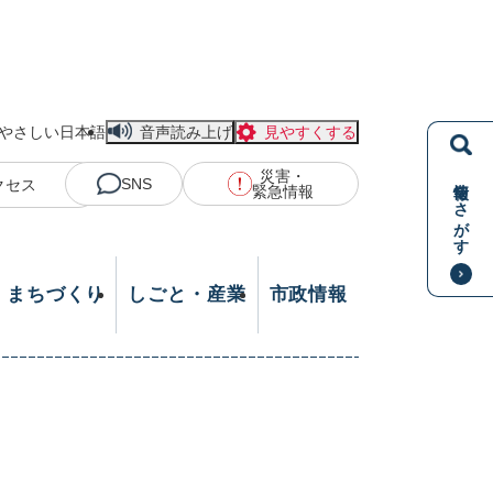
やさしい日本語
音声読み上げ
見やすくする
災害・
情報をさがす
SNS
クセス
緊急情報
・まちづくり
しごと・産業
市政情報