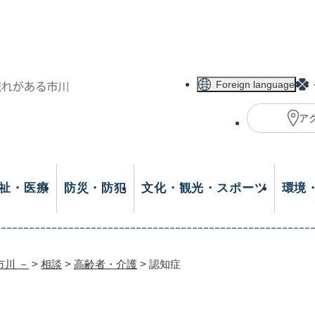
メニューを飛ばして本文へ
Foreign language
ア
祉・医療
防災・防犯
文化・観光・スポーツ
環境
市川 －
>
相談
>
高齢者・介護
>
認知症