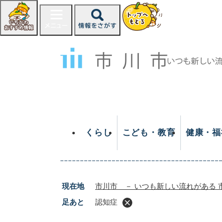
ペ
ー
ジ
の
先
頭
で
す
。
くらし
こども・教育
健康・福
現在地
市川市 － いつも新しい流れがある 
足あと
認知症