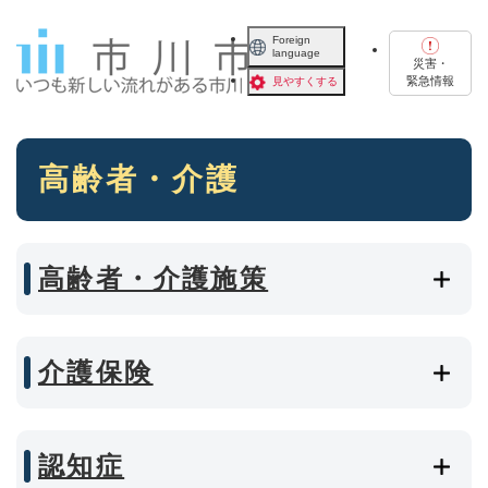
ペ
メニューを飛ばして本文へ
ー
Foreign
language
ジ
災害・
の
緊急情報
見やすくする
先
頭
で
本
す
高齢者・介護
文
。
高齢者・介護施策
介護保険
認知症