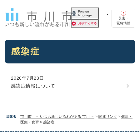
ペ
メニューを飛ばして本文へ
ー
Foreign
language
ジ
災害・
の
緊急情報
見やすくする
先
頭
で
本
す
感染症
文
。
2026年7月23日
感染症情報について
市川市 － いつも新しい流れがある 市川 －
>
関連リンク
>
健康・
現在地
医療・食育
>
感染症