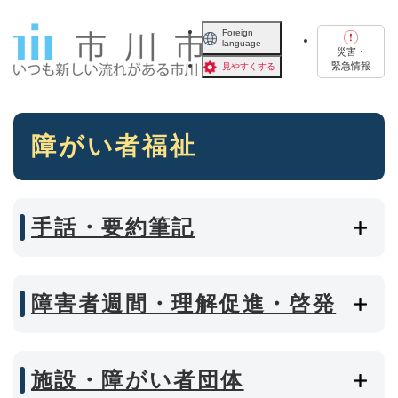
ペ
メニューを飛ばして本文へ
ー
Foreign
language
ジ
災害・
の
緊急情報
見やすくする
先
頭
で
本
す
障がい者福祉
文
。
手話・要約筆記
障害者週間・理解促進・啓発
施設・障がい者団体