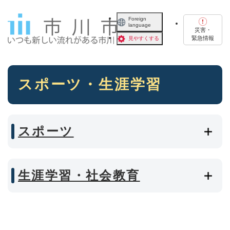
ペ
メニューを飛ばして本文へ
ー
Foreign
language
ジ
災害・
の
緊急情報
見やすくする
先
頭
で
本
す
スポーツ・生涯学習
文
。
スポーツ
生涯学習・社会教育