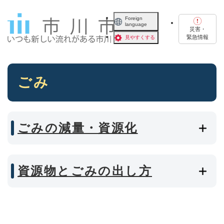
ペ
メニューを飛ばして本文へ
ー
Foreign
language
ジ
災害・
の
緊急情報
見やすくする
先
頭
で
本
す
ごみ
文
。
ごみの減量・資源化
資源物とごみの出し方