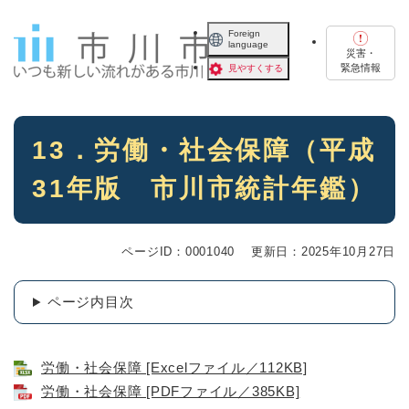
ペ
メニューを飛ばして本文へ
ー
Foreign
language
ジ
災害・
の
緊急情報
見やすくする
先
頭
で
本
す
13．労働・社会保障（平成
文
。
31年版 市川市統計年鑑）
ページID：0001040
更新日：2025年10月27日
ページ内目次
労働・社会保障 [Excelファイル／112KB]
労働・社会保障 [PDFファイル／385KB]