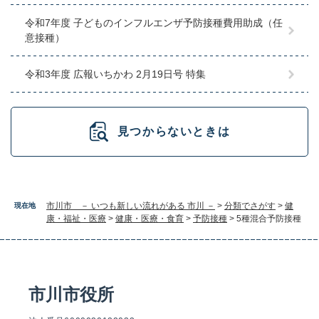
令和7年度 子どものインフルエンザ予防接種費用助成（任
意接種）
令和3年度 広報いちかわ 2月19日号 特集
見つからないときは
市川市 － いつも新しい流れがある 市川 －
>
分類でさがす
>
健
現在地
康・福祉・医療
>
健康・医療・食育
>
予防接種
>
5種混合予防接種
市川市役所