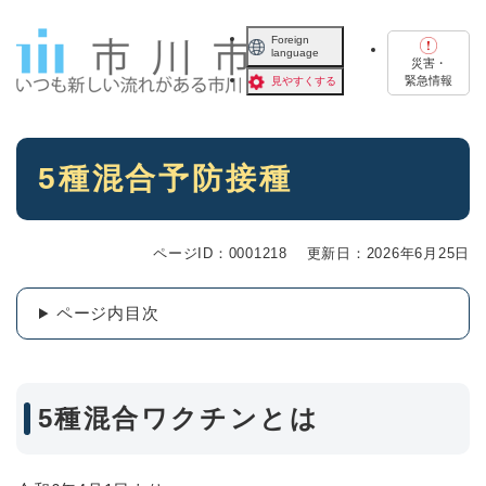
ペ
メニューを飛ばして本文へ
ー
Foreign
language
ジ
災害・
の
緊急情報
見やすくする
先
頭
で
本
す
5種混合予防接種
文
。
ページID：0001218
更新日：2026年6月25日
ページ内目次
5種混合ワクチンとは