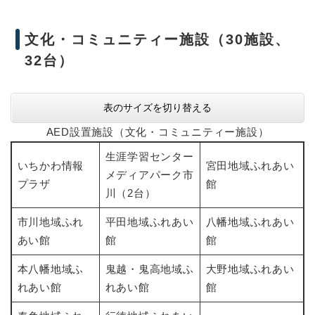
文化・コミュニティー施設（30施設、
32台）
表のサイズを切り替える
AED設置施設（文化・コミュニティー施設）
生涯学習センター
いちかわ情報
宮田地域ふれあい
メディアパーク市
プラザ
館
川（2台）
市川地域ふれ
平田地域ふれあい
八幡地域ふれあい
あい館
館
館
本八幡地域ふ
鬼越・鬼高地域ふ
大野地域ふれあい
れあい館
れあい館
館