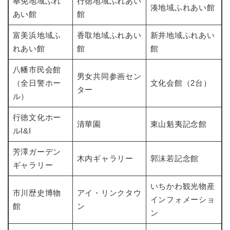
奉免地域ふれ
行徳地域ふれあい
湊地域ふれあい館
あい館
館
富美浜地域ふ
香取地域ふれあい
新井地域ふれあい
れあい館
館
館
八幡市民会館
男女共同参画セン
（全日警ホー
文化会館（2台）
ター
ル）
行徳文化ホー
清華園
東山魁夷記念館
ルI&I
芳澤ガーデン
木内ギャラリー
郭沫若記念館
ギャラリー
いちかわ観光物産
市川歴史博物
アイ・リンクタウ
インフォメーショ
館
ン
ン