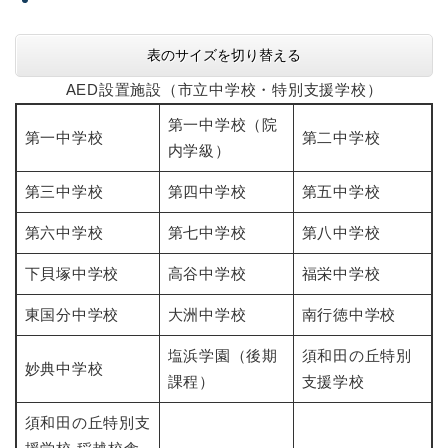
表のサイズを切り替える
AED設置施設（市立中学校・特別支援学校）
第一中学校（院
第一中学校
第二中学校
内学級）
第三中学校
第四中学校
第五中学校
第六中学校
第七中学校
第八中学校
下貝塚中学校
高谷中学校
福栄中学校
東国分中学校
大洲中学校
南行徳中学校
塩浜学園（後期
須和田の丘特別
妙典中学校
課程）
支援学校
須和田の丘特別支