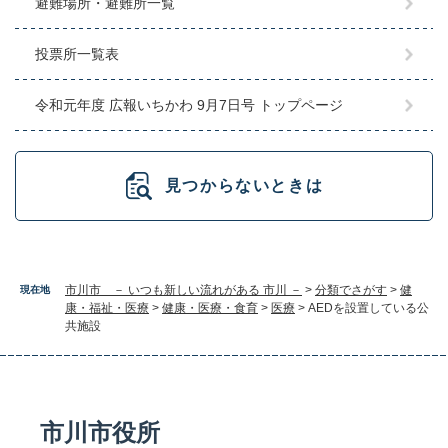
避難場所・避難所一覧
投票所一覧表
令和元年度 広報いちかわ 9月7日号 トップページ
見つからないときは
市川市 － いつも新しい流れがある 市川 －
>
分類でさがす
>
健
現在地
康・福祉・医療
>
健康・医療・食育
>
医療
>
AEDを設置している公
共施設
市川市役所