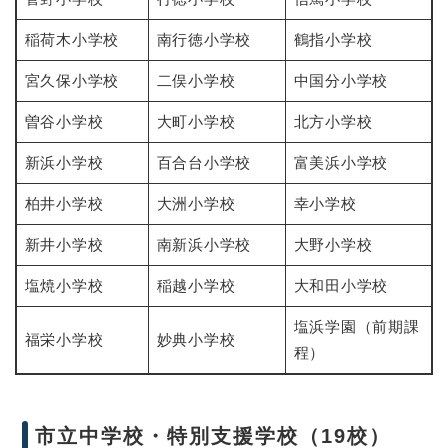
稲荷木小学校
南行徳小学校
鶴指小学校
宮久保小学校
二俣小学校
中国分小学校
曽谷小学校
大町小学校
北方小学校
新浜小学校
百合台小学校
富美浜小学校
柏井小学校
大洲小学校
幸小学校
新井小学校
南新浜小学校
大野小学校
塩焼小学校
稲越小学校
大和田小学校
塩浜学園（前期課
福栄小学校
妙典小学校
程）
市立中学校・特別支援学校（19校）