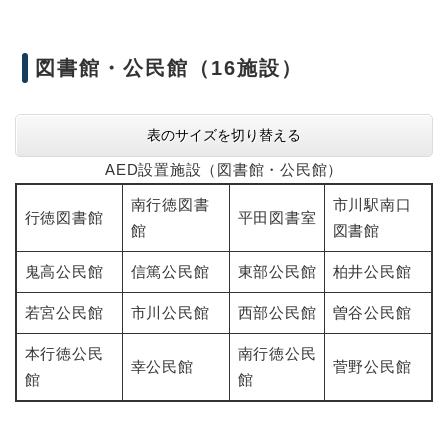
図書館・公民館（16施設）
表のサイズを切り替える
AED設置施設（図書館・公民館）
南行徳図書
市川駅南口
行徳図書館
平田図書室
館
図書館
鬼高公民館
信篤公民館
東部公民館
柏井公民館
若宮公民館
市川公民館
西部公民館
曽谷公民館
本行徳公民
南行徳公民
幸公民館
菅野公民館
館
館