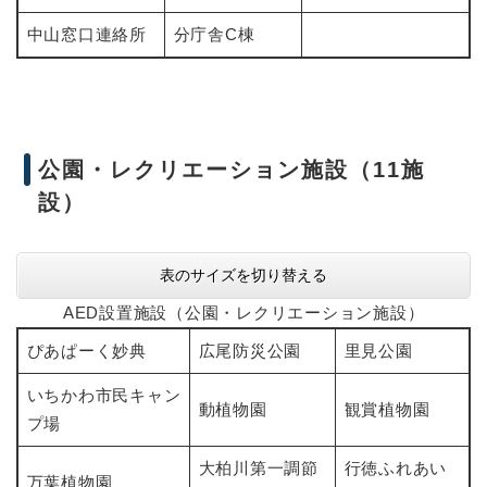
中山窓口連絡所
分庁舎C棟
公園・レクリエーション施設（11施
設）
表のサイズを切り替える
AED設置施設（公園・レクリエーション施設）
ぴあぱーく妙典
広尾防災公園
里見公園
いちかわ市民キャン
動植物園
観賞植物園
プ場
大柏川第一調節
行徳ふれあい
万葉植物園