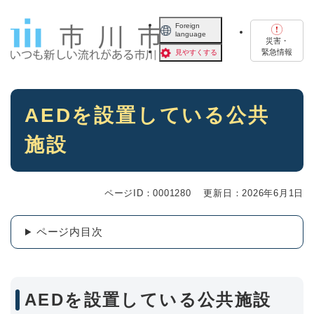
ペ
メニューを飛ばして本文へ
ー
Foreign
language
ジ
災害・
の
緊急情報
見やすくする
先
頭
で
本
す
AEDを設置している公共
文
。
施設
ページID：0001280
更新日：2026年6月1日
ページ内目次
AEDを設置している公共施設