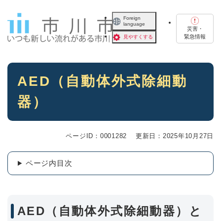
ペ
メニューを飛ばして本文へ
ー
Foreign
language
ジ
災害・
の
緊急情報
見やすくする
先
頭
で
本
す
AED（自動体外式除細動
文
。
器）
ページID：0001282
更新日：2025年10月27日
ページ内目次
AED（自動体外式除細動器）と