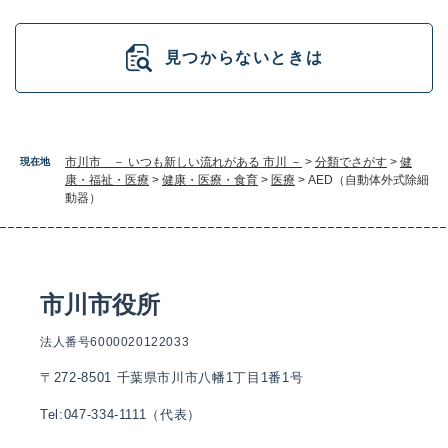
見つからないときは
市川市 － いつも新しい流れがある 市川 －
>
分類でさがす
>
健
現在地
康・福祉・医療
>
健康・医療・食育
>
医療
>
AED（自動体外式除細
動器）
市川市役所
法人番号6000020122033
〒272-8501 千葉県市川市八幡1丁目1番1号
Tel:047-334-1111（代表）